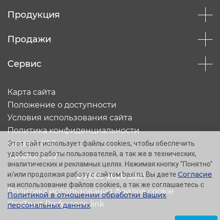
Продукция
Продажи
Сервис
Карта сайта
Положение о доступности
Условия использования сайта
Политика конфиденциальности
Каталог XML
Этот сайт использует файлы cookies, чтобы обеспечить
удобство работы пользователей, а так же в технических,
Каталог CSV
аналитических и рекламных целях. Нажимая кнопку "Понятно"
Согласие
и/или продолжая работу с сайтом baxi.ru, Вы даете
© 2005-2026 Baxi
на использование файлов cookies, а так же соглашаетесь с
Политика использования файлов cookie
Политикой в отношении обработки Ваших
OneTrust Preference link
персональных данных
.