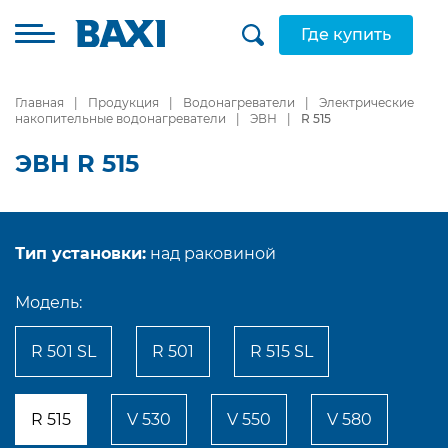
Где купить
Главная
Продукция
Водонагреватели
Электрические
накопительные водонагреватели
ЭВН
R 515
ЭВН R 515
Тип установки:
над раковиной
Модель:
R 501 SL
R 501
R 515 SL
R 515
V 530
V 550
V 580