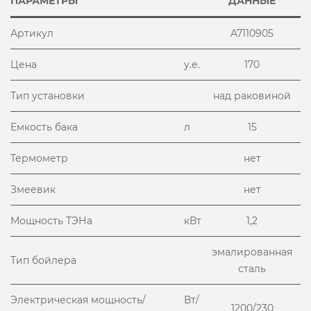
ПАРАМЕТРЫ
ДАННЫЕ
Артикул
A7110905
Цена
у.е.
170
Тип установки
над раковиной
Емкость бака
л
15
Термометр
нет
Змеевик
нет
Мощность ТЭНа
кВт
1,2
эмалированная
Тип бойлера
сталь
Электрическая мощность/
Вт/
1200/230