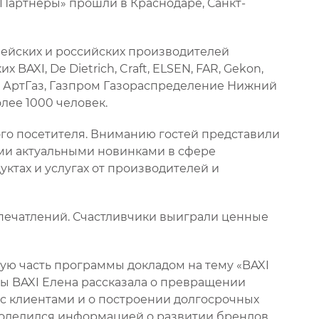
 Партнеры» прошли в Краснодаре, Санкт-
пейских и российских производителей
AXI, De Dietrich, Craft, ELSEN, FAR, Gekon,
ZONT, АртГаз, Газпром Газораспределение Нижний
лее 1000 человек.
го посетителя. Вниманию гостей представили
ми актуальными новинками в сфере
ктах и услугах от производителей и
печатлений. Счастливчики выиграли ценные
ую часть программы докладом на тему «BAXI
мы BAXI Елена рассказала о превращении
 с клиентами и о построении долгосрочных
поделился информацией о развитии брендов