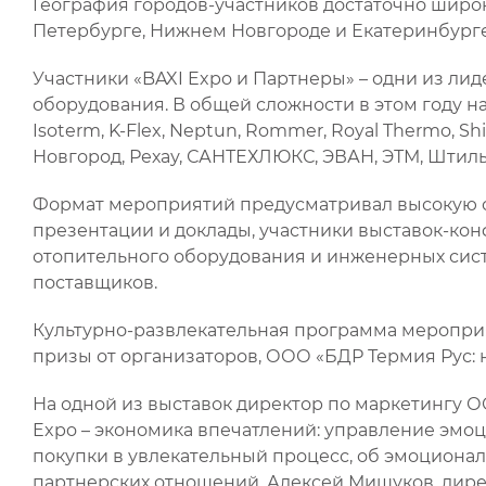
География городов-участников достаточно широк
Петербурге, Нижнем Новгороде и Екатеринбурге
Участники «BAXI Expo и Партнеры» – одни из ли
оборудования. В общей сложности в этом году на п
Isoterm, K-Flex, Neptun, Rommer, Royal Thermo, Sh
Новгород, Рехау, САНТЕХЛЮКС, ЭВАН, ЭТМ, Штиль.
Формат мероприятий предусматривал высокую с
презентации и доклады, участники выставок-к
отопительного оборудования и инженерных систе
поставщиков.
Культурно-развлекательная программа мероприя
призы от организаторов, ООО «БДР Термия Рус: н
На одной из выставок директор по маркетингу О
Expo – экономика впечатлений: управление эмо
покупки в увлекательный процесс, об эмоциона
партнерских отношений. Алексей Мишуков, дире