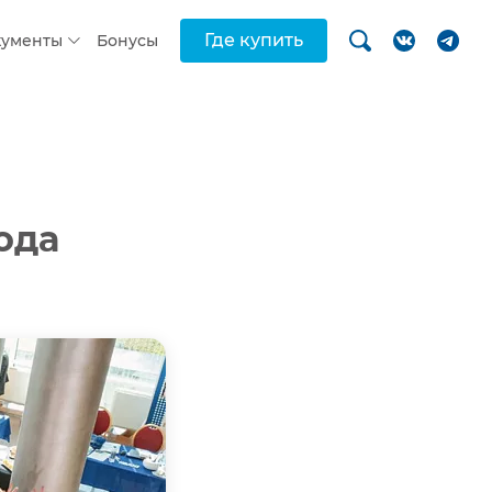
Где купить
кументы
Бонусы
ода