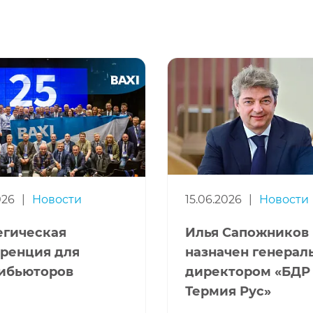
026
|
Новости
15.06.2026
|
Новости
егическая
Илья Сапожников
ренция для
назначен генера
ибьюторов
директором «БДР
Термия Рус»