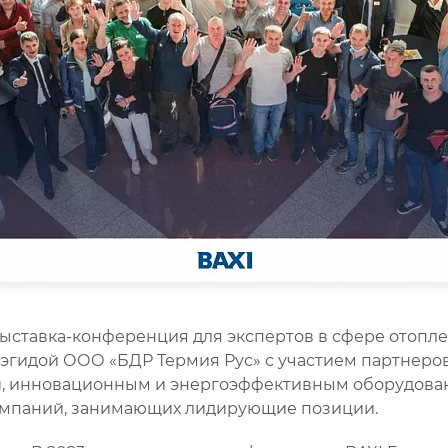
выставка-конференция для экспертов в сфере отопл
 эгидой ООО «БДР Термия Рус» с участием партнеро
и, инновационным и энергоэффективным оборудова
омпаний, занимающих лидирующие позиции.