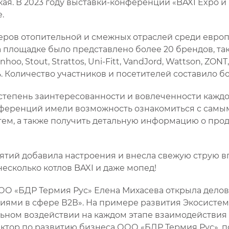
ая. В 2023 году выставки-конференции «BAXI Expo и
.
деров отопительной и смежных отраслей среди евро
лощадке было представлено более 20 брендов, таких B
inhoo, Stout, Strattos, Uni-Fitt, VandJord, Wattson, 
 Количество участников и посетителей составило бо
тепень заинтересованности и вовлеченности каждо
онференций имели возможность ознакомиться с самы
м, а также получить детальную информацию о проду
тий добавила настроения и внесла свежую струю в
есколько котлов BAXI и даже мопед!
ОО «БДР Термия Рус» Елена Михасева открыла делов
циями в сфере В2В». На примере развития Экосисте
льном воздействии на каждом этапе взаимодействия
ктор по развитию бизнеса ООО «БДР Термия Рус», 