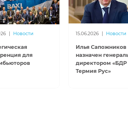
026
|
Новости
15.06.2026
|
Новости
егическая
Илья Сапожников
ренция для
назначен генера
ибьюторов
директором «БДР
Термия Рус»