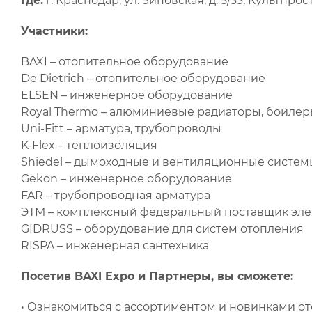
Где:
г. Краснодар, ул. Зиповская, д. 5/33, Культпр
Участники:
BAXI – отопительное оборудование
De Dietrich – отопительное оборудование
ELSEN – инженерное оборудование
Royal Thermo – алюминиевые радиаторы, бойле
Uni-Fitt – арматура, трубопроводы
K-Flex – теплоизоляция
Shiedel – дымоходные и вентиляционные систем
Gekon – инженерное оборудование
FAR – трубопроводная арматура
ЭТМ – комплексный федеральный поставщик эле
GIDRUSS – оборудование для систем отопления
RISPA – инженерная сантехника
Посетив BAXI Expo и Партнеры, вы сможете:
• Ознакомиться с ассортиментом и новинками о