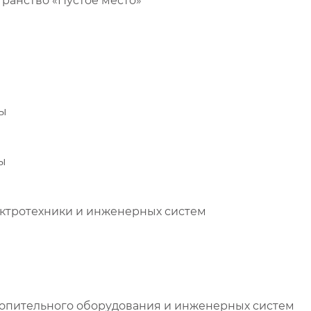
остранство «Пустое место»
ры
ы
ктротехники и инженерных систем
топительного оборудования и инженерных систем