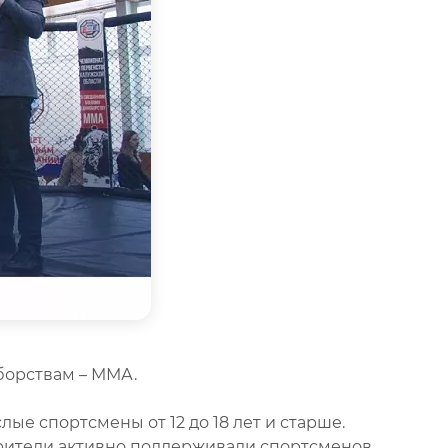
борствам – ММА.
ые спортсмены от 12 до 18 лет и старше.
рители активно поддерживали спортсменов.