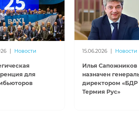
026
|
Новости
15.06.2026
|
Новости
егическая
Илья Сапожников
ренция для
назначен генера
ибьюторов
директором «БДР
Термия Рус»