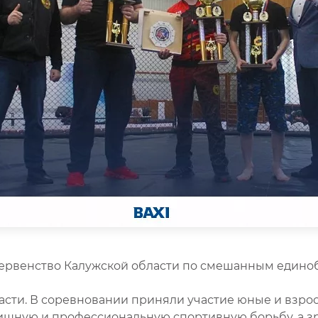
 первенство Калужской области по смешанным едино
ласти. В соревновании приняли участие юные и взросл
лищную и профессиональную спортивную борьбу, а з