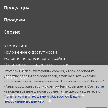
Продукция
Продажи
Сервис
Карта сайта
Положение о доступности
Условия использования сайта
Политика конфиденциальности
Каталог XML
Этот сайт использует файлы cookies, чтобы обеспечить
удобство работы пользователей, а так же в технических,
Каталог CSV
аналитических и рекламных целях. Нажимая кнопку "Понятно"
Согласие
и/или продолжая работу с сайтом baxi.ru, Вы даете
© 2005-2026 Baxi
на использование файлов cookies, а так же соглашаетесь с
Политика использования файлов cookie
Политикой в отношении обработки Ваших
OneTrust Preference link
персональных данных
.