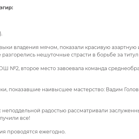
згир:
.
ыки владения мячом, показали красивую азартную
разгорелись нешуточные страсти в борьбе за титул
ОШ №2, второе место завоевала команда среднеобр
и, показавшие наивысшее мастерство: Вадим Головк
 неподдельной радостью рассматривали заслуженн
лучили все!
ия проводятся ежегодно.