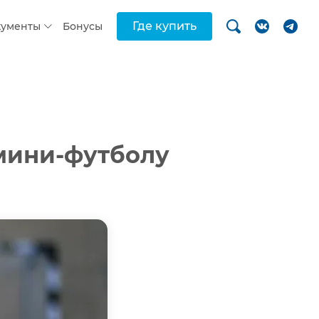
Где купить
кументы
Бонусы
 мини-футболу