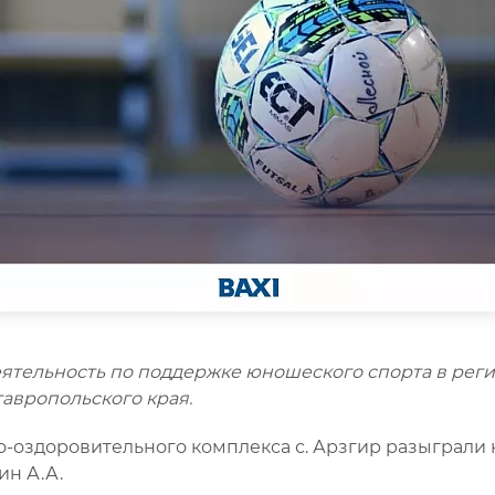
тельность по поддержке юношеского спорта в регио
тавропольского края.
но-оздоровительного комплекса с. Арзгир разыграли
ин А.А.