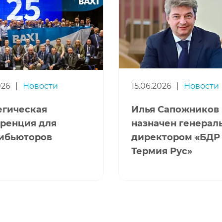
026
|
Новости
15.06.2026
|
Новости
егическая
Илья Сапожников
ренция для
назначен генера
ибьюторов
директором «БДР
Термия Рус»