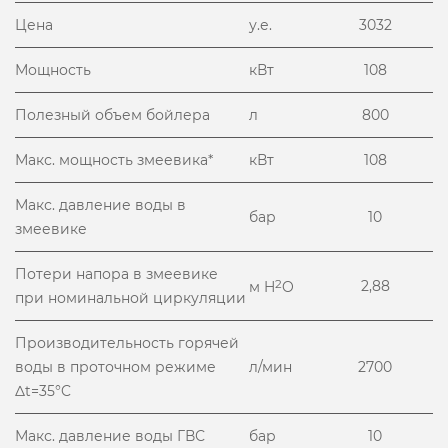
Цена
у.е.
3032
Мощность
кВт
108
Полезный объем бойлера
л
800
Макс. мощность змеевика*
кВт
108
Макс. давление воды в
бар
10
змеевике
Потери напора в змеевике
2
2,88
м H
O
при номинальной циркуляции
Производительность горячей
воды в проточном режиме
л/мин
2700
Δt=35°C
Макс. давление воды ГВС
бар
10