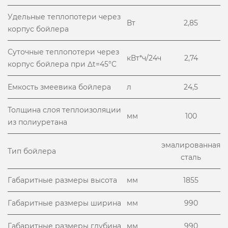
Удельные теплопотери через
Вт
2,85
корпус бойлера
Суточные теплопотери через
кВт*ч/24ч
2,74
корпус бойлера при Δt=45°C
Емкость змеевика бойлера
л
24,5
Толщина слоя теплоизоляции
мм
100
из полиуретана
эмалированная
Тип бойлера
сталь
Габаритные размеры высота
мм
1855
Габаритные размеры ширина
мм
990
Габаритные размеры глубина
мм
990