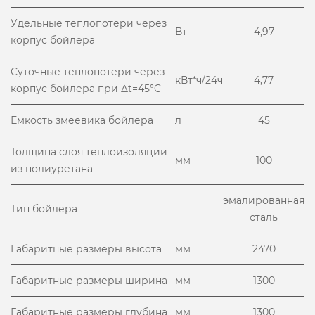
Удельные теплопотери через
Вт
4,97
корпус бойлера
Суточные теплопотери через
кВт*ч/24ч
4,77
корпус бойлера при Δt=45°C
Емкость змеевика бойлера
л
45
Толщина слоя теплоизоляции
мм
100
из полиуретана
эмалированная
Тип бойлера
сталь
Габаритные размеры высота
мм
2470
Габаритные размеры ширина
мм
1300
Габаритные размеры глубина
мм
1300