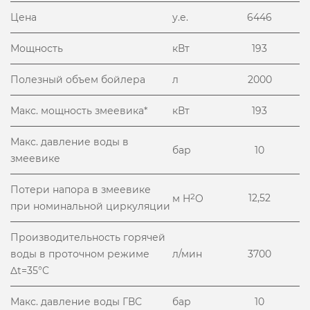
Цена
у.е.
6446
Мощность
кВт
193
Полезный объем бойлера
л
2000
Макс. мощность змеевика*
кВт
193
Макс. давление воды в
бар
10
змеевике
Потери напора в змеевике
2
12,52
м H
O
при номинальной циркуляции
Производительность горячей
воды в проточном режиме
л/мин
3700
Δt=35°C
Макс. давление воды ГВС
бар
10