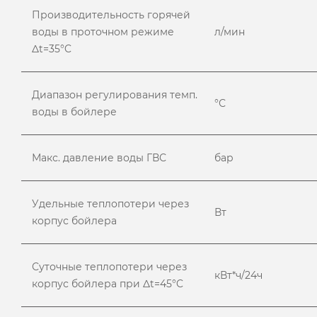
Производительность горячей
воды в проточном режиме
л/мин
Δt=35°C
Диапазон регулирования темп.
°С
воды в бойлере
Макс. давление воды ГВС
бар
Удельные теплопотери через
Вт
корпус бойлера
Суточные теплопотери через
кВт*ч/24ч
корпус бойлера при Δt=45°C