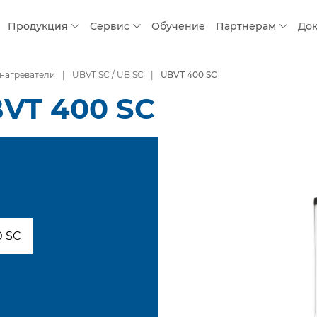
Продукция
Сервис
Обучение
Партнерам
До
нагреватели
UBVT SC / UB SC
UBVT 400 SC
BVT 400 SC
0 SC