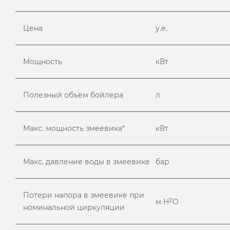
Цена
у.е.
Мощность
кВт
Полезный объем бойлера
л
Макс. мощность змеевика*
кВт
Макс. давление воды в змеевике
бар
Потери напора в змеевике при
2
м H
O
номинальной циркуляции