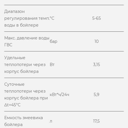
Диапазон
регулирования темп.
°С
5-65
воды в бойлере
Макс. давление воды
бар
10
ГВС
Удельные
теплопотери через
Вт
3,15
корпус бойлера
Суточные
теплопотери через
кВт*ч/24ч
5,9
корпус бойлера при
Δt=45°C
Емкость змеевика
л
17,5
бойлера