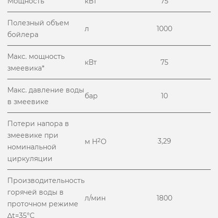
Мощность
кВт
75
Полезный объем
л
1000
бойлера
Макс. мощность
кВт
75
змеевика*
Макс. давление воды
бар
10
в змеевике
Потери напора в
змеевике при
2
3,29
м H
O
номинальной
циркуляции
Производительность
горячей воды в
л/мин
1800
проточном режиме
Δt=35°C