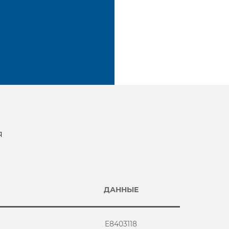
я
ДАННЫЕ
E8403118