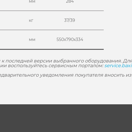
мм
284
кг
37/39
мм
550х790х334
 к последней версии выбранного оборудования. Для
ии воспользуйтесь сервисным порталом:
service.baxi
редварительного уведомления покупателя вносить и