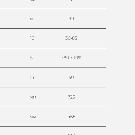
%
99
°С
30-85
В
380 ± 10%
Гц
50
мм
725
мм
465