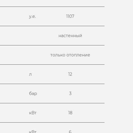
у.е.
1107
настенный
только отопление
л
12
бар
3
кВт
18
кВт
6