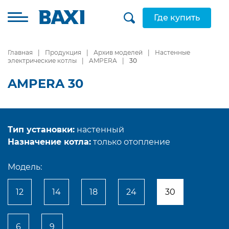
Где купить
Главная
Продукция
Архив моделей
Настенные
электрические котлы
AMPERA
30
AMPERA 30
Тип установки:
настенный
Назначение котла:
только отопление
Модель:
12
14
18
24
30
6
9