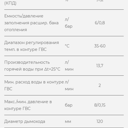
(КПД)
Емкость/давление
л/
заполнения расшир. бака
6/0,8
бар
отопления
Диапазон регулирования
°С
35-60
темп. в контуре ГВС
Производительность
л/
13,7
горячей воды при Δt=25°С
мин
Мин. расход воды в контуре
л/
2
ГВС
мин
Макс./мин. давление в
бар
8/0,15
контуре ГВС
Диаметр дымохода
мм
120