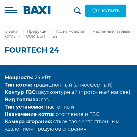
Где купить
Главная
Продукция
Архив моделей
Настенные газовые
котлы
FOURTECH
24
FOURTECH 24
Мощность:
24 кВт
Тип котла:
традиционный (атмосферный)
Контур ГВС:
двухконтурный (проточный нагрев)
Вид топлива:
газ
Тип установки:
настенный
Назначение котла:
отопление и ГВС
Камера сгорания:
открытая с естественным
удалением продуктов сгорания