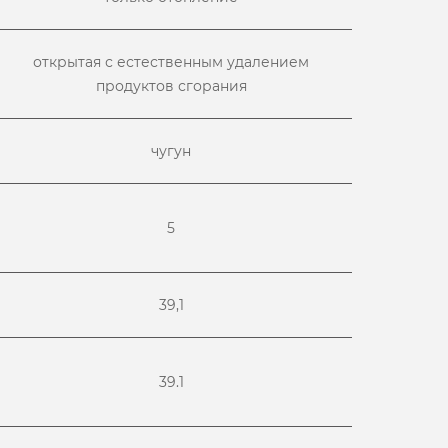
открытая с естественным удалением
продуктов сгорания
чугун
5
39,1
39.1