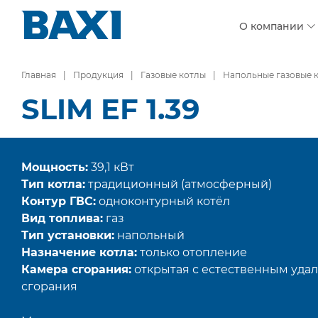
О компании
Главная
Продукция
Газовые котлы
Напольные газовые 
SLIM EF 1.39
Мощность:
39,1 кВт
Тип котла:
традиционный (атмосферный)
Контур ГВС:
одноконтурный котёл
Вид топлива:
газ
Тип установки:
напольный
Назначение котла:
только отопление
Камера сгорания:
открытая с естественным уда
сгорания