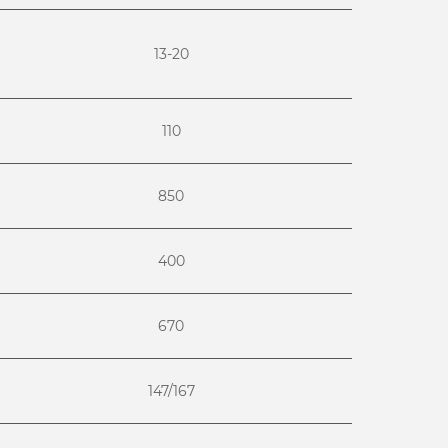
13-20
110
850
400
670
147/167