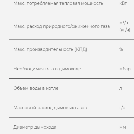
Макс. потребляемая тепловая мощность
кВт
м³/ч
Макс. расход природного/сжиженного газа
(кг/ч)
Макс. производительность (КПД)
%
Необходимая тяга в дымоходе
мбар
Объем воды в котле
л
Массовый расход дымовых газов
г/с
Диаметр дымохода
мм