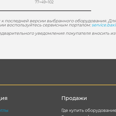
77×49×102
 к последней версии выбранного оборудования. Для
ии воспользуйтесь сервисным порталом:
service.baxi
редварительного уведомления покупателя вносить и
ция
Продажи
отлы
Где купить оборудовани