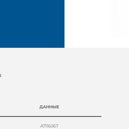
я
ДАННЫЕ
A7116067