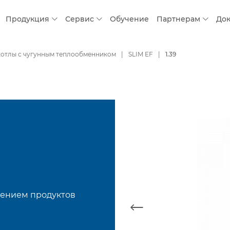
Продукция
Сервис
Обучение
Партнерам
До
котлы с чугунным теплообменником
SLIM EF
1.39
лением продуктов