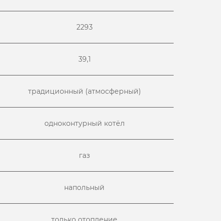
2293
39,1
традиционный (атмосферный)
одноконтурный котёл
газ
напольный
только отопление