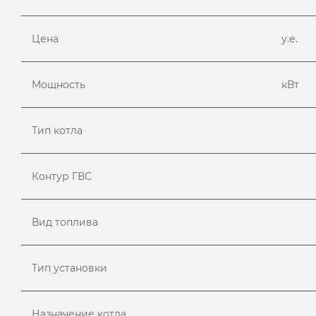
Цена
у.е.
Мощность
кВт
Тип котла
Контур ГВС
Вид топлива
Тип установки
Назначение котла