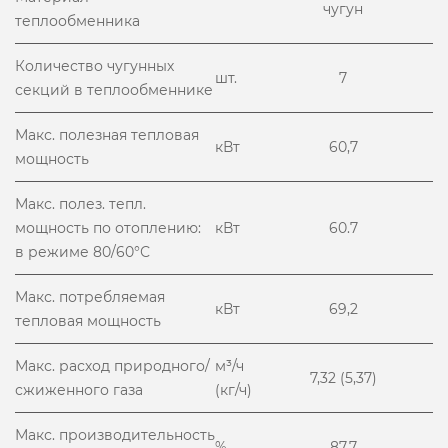
чугун
теплообменника
Количество чугунных
шт.
7
секций в теплообменнике
Макс. полезная тепловая
кВт
60,7
мощность
Макс. полез. тепл.
мощность по отоплению:
кВт
60.7
в режиме 80/60°С
Макс. потребляемая
кВт
69,2
тепловая мощность
Макс. расход природного/
м³/ч
7,32 (5,37)
сжиженного газа
(кг/ч)
Макс. производительность
%
87,7