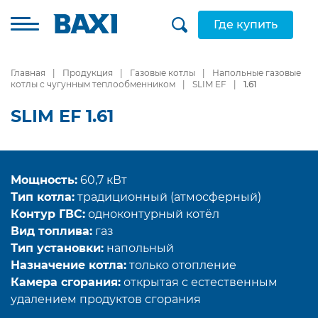
Где купить
Главная
Продукция
Газовые котлы
Напольные газовые
котлы с чугунным теплообменником
SLIM EF
1.61
SLIM EF 1.61
Мощность:
60,7 кВт
Тип котла:
традиционный (атмосферный)
Контур ГВС:
одноконтурный котёл
Вид топлива:
газ
Тип установки:
напольный
Назначение котла:
только отопление
Камера сгорания:
открытая с естественным
удалением продуктов сгорания