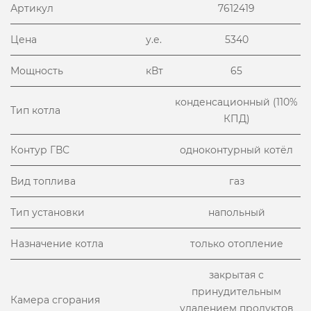
Артикул
7612419
Цена
у.е.
5340
Мощность
кВт
65
конденсационный (110%
Тип котла
КПД)
Контур ГВС
одноконтурный котёл
Вид топлива
газ
Тип установки
напольный
Назначение котла
только отопление
закрытая с
принудительным
Камера сгорания
удалением продуктов