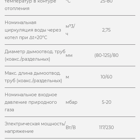
температур в контуре
°С
25-80
отопления
Номинальная
м³3/
циркуляция воды через
2,75
ч
котел при Δt=20°С
Диаметр дымоотвод. труб
мм
(80-125)/80
(коакс./раздельных)
Макс. длина дымоотвод.
м
10/60
труб (коакс./раздельных)
Номинальное входное
давление природного
мбар
5-20
газа
Электрическая мощность/
Вт/В
117/230
напряжение