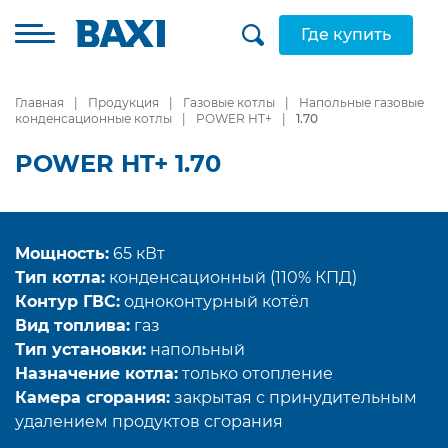
Где купить
Главная
Продукция
Газовые котлы
Напольные газовые
конденсационные котлы
POWER HT+
1.70
POWER HT+ 1.70
Мощность:
65 кВт
Тип котла:
конденсационный (110% КПД)
Контур ГВС:
одноконтурный котёл
Вид топлива:
газ
Тип установки:
напольный
Назначение котла:
только отопление
Камера сгорания:
закрытая с принудительным
удалением продуктов сгорания