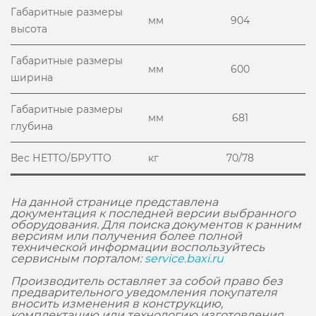
Габаритные размеры
мм
904
высота
Габаритные размеры
мм
600
ширина
Габаритные размеры
мм
681
глубина
Вес НЕТТО/БРУТТО
кг
70/78
На данной странице представлена
документация к последней версии выбранного
оборудования. Для поиска документов к ранним
версиям или получения более полной
технической информации воспользуйтесь
сервисным порталом:
service.baxi.ru
Производитель оставляет за собой право без
предварительного уведомления покупателя
вносить изменения в конструкцию,
комплектацию или технологию изготовления