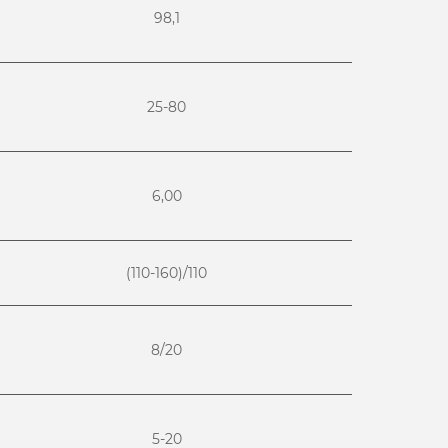
98,1
25-80
6,00
(110-160)/110
8/20
5-20