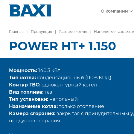
О компании
Главная
Продукция
Газовые котлы
Напольные газовые 
POWER HT+ 1.150
Мощность:
140,3 кВт
Тип котла:
конденсационный (110% КПД)
Контур ГВС:
одноконтурный котёл
Вид топлива:
газ
Тип установки:
напольный
Назначение котла:
только отопление
Камера сгорания:
закрытая с принудительным 
продуктов сгорания