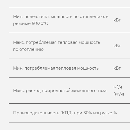
Мин. полез. тепл. мощность по отоплению: в
кВт
режиме 50/30°С
Макс. потребляемая тепловая мощность
кВт
по отоплению
Мин. потребляемая тепловая мощность
кВт
м³/ч
Макс. расход природного/сжиженного газа
(кг/ч)
Производительность (КПД) при 30% нагрузке
%