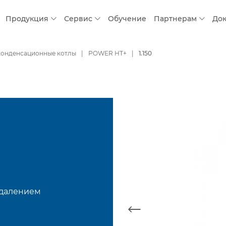
Продукция
Сервис
Обучение
Партнерам
До
конденсационные котлы
POWER HT+
1.150
удалением