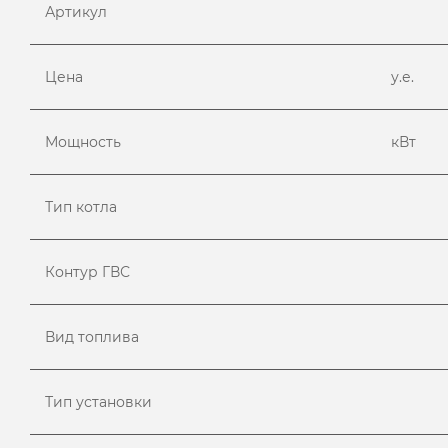
Артикул
Цена
у.е.
Мощность
кВт
Тип котла
Контур ГВС
Вид топлива
Тип установки