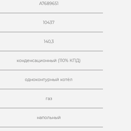
A7689651
10437
140,3
конденсационный (110% КПД)
одноконтурный котёл
газ
напольный