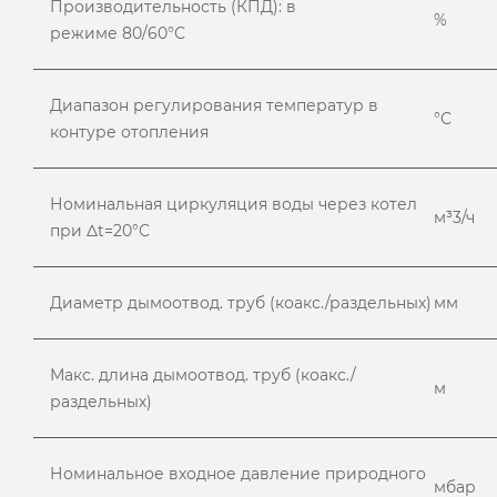
Производительность (КПД): в
%
режиме 80/60°С
Диапазон регулирования температур в
°С
контуре отопления
Номинальная циркуляция воды через котел
м³3/ч
при Δt=20°С
Диаметр дымоотвод. труб (коакс./раздельных)
мм
Макс. длина дымоотвод. труб (коакс./
м
раздельных)
Номинальное входное давление природного
мбар