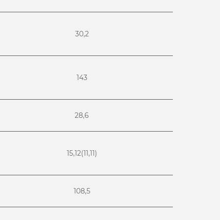
30,2
143
28,6
15,12(11,11)
108,5