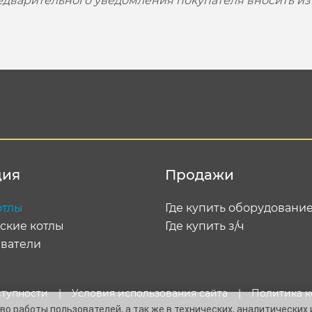
редварительного уведомления покупателя вносить и
ция
Продажи
отлы
Где купить оборудовани
ские котлы
Где купить з/ч
ватели
ступности
|
Условия использования сайта
|
Политика 
о работы пользователей, а так же в технических, аналитических 