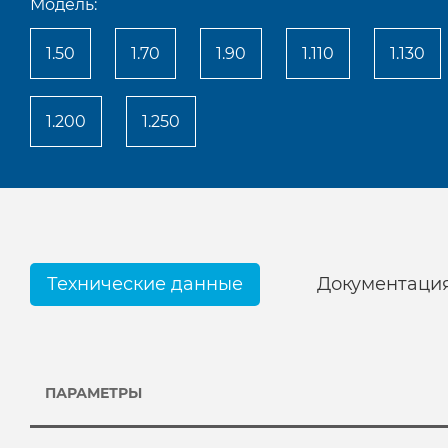
Модель:
1.50
1.70
1.90
1.110
1.130
1.200
1.250
Технические данные
Документаци
ПАРАМЕТРЫ