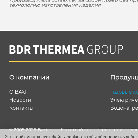
Производитель оставляет за собой право без п
технологию изготовления изделия
О компании
Продук
О BAXI
Газовые к
Новости
Электриче
Контакты
Водонагре
© 2005-2026 Baxi
Карта сайта
|
Положение о до
Этот сайт использует файлы cookies, чтобы обеспечить удобств