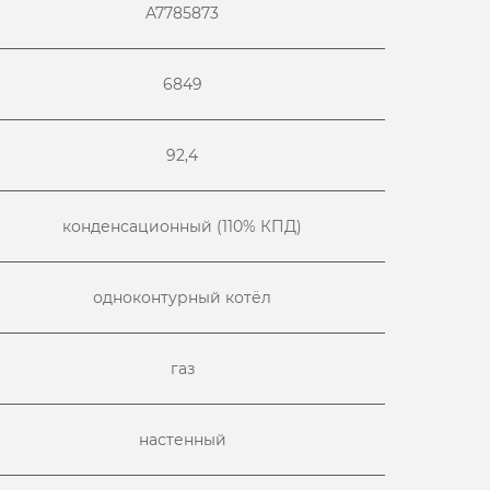
A7785873
6849
92,4
конденсационный (110% КПД)
одноконтурный котёл
газ
настенный