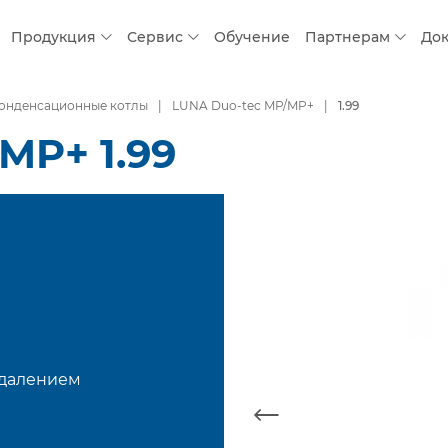
Продукция
Сервис
Обучение
Партнерам
До
конденсационные котлы
LUNA Duo-tec MP/MP+
1.99
MP+ 1.99
удалением