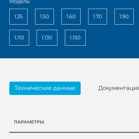
Модель:
1.35
1.50
1.60
1.70
1.90
1.110
1.130
1.150
Технические данные
Документаци
ПАРАМЕТРЫ