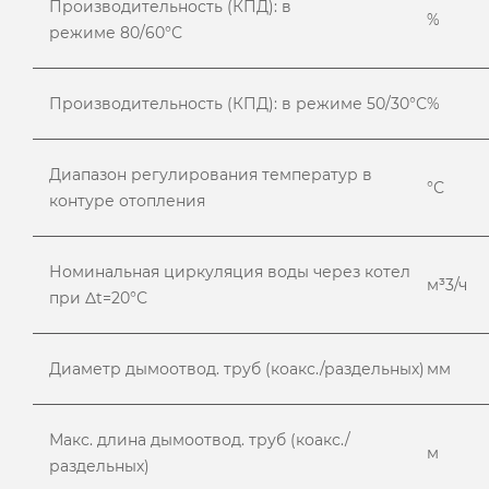
Производительность (КПД): в
%
режиме 80/60°С
Производительность (КПД): в режиме 50/30°С
%
Диапазон регулирования температур в
°С
контуре отопления
Номинальная циркуляция воды через котел
м³3/ч
при Δt=20°С
Диаметр дымоотвод. труб (коакс./раздельных)
мм
Макс. длина дымоотвод. труб (коакс./
м
раздельных)