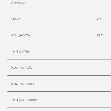
Артикул
Цена
у.е.
Мощность
кВт
Тип котла
Контур ГВС
Вид топлива
Тип установки