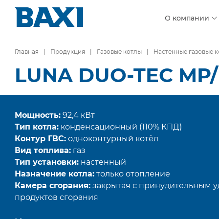
О компании
Главная
Продукция
Газовые котлы
Настенные газовые 
LUNA DUO-TEC MP/
Мощность:
92,4 кВт
Тип котла:
конденсационный (110% КПД)
Контур ГВС:
одноконтурный котёл
Вид топлива:
газ
Тип установки:
настенный
Назначение котла:
только отопление
Камера сгорания:
закрытая с принудительным 
продуктов сгорания