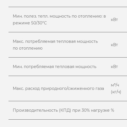
Мин. полез. тепл. мощность по отоплению: в
кВт
режиме 50/30°С
Макс. потребляемая тепловая мощность
кВт
по отоплению
Мин. потребляемая тепловая мощность
кВт
м³/ч
Макс. расход природного/сжиженного газа
(кг/ч)
Производительность (КПД) при 30% нагрузке
%