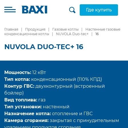
Где купить
Главная
Продукция
Газовые котлы
Настенные газовые
конденсационные котлы
NUVOLA Duo-tec+
16
NUVOLA DUO-TEC+ 16
Мощность:
12 кВт
Тип котла:
конденсационный (110% КПД)
Контур ГВС:
двухконтурный (встроенный
бойлер)
Вид топлива:
газ
Тип установки:
настенный
Назначение котла:
отопление и ГВС
Камера сгорания:
закрытая с принудительным
удалением продуктов сгорания