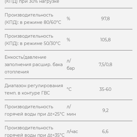
(КПД) при 30% нагрузке
Производительность
%
97,8
(КПД): в режиме 80/60°С
Производительность
%
105,8
(КПД): в режиме 50/30°С
Емкость/давление
л/
заполнения расшир. бака
7,5/0,8
бар
отопления
Диапазон регулирования
°С
35-60
темп. в контуре ГВС
Производительность
л/
9,2
горячей воды при Δt=25°С
мин
Производительность
л/час
6,6
горячей воды при Δt=35°С