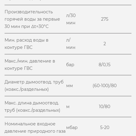
Производительность
л/30
горячей воды за первые
275
мин
30 мин при Δt=30°С
Мин. расход воды в
л/
2
контуре ГВС
мин
Макс./мин. давление в
бар
8/0,15
контуре ГВС
Диаметр дымоотвод. труб
мм
(60-100)/80
(коакс./раздельных)
Макс. длина дымоотвод.
м
10/80
труб (коакс./раздельных)
Номинальное входное
мбар
5-20
давление природного газа