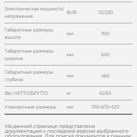
Электрическая мощность/
Вт/В
112/230
напряжение
Габаритные размеры
мм
950
высота
Габаритные размеры
мм
600
ширина
Габаритные размеры
мм
466
глубина
Вес НЕТТО/БРУТТО
кг
62/65
Упаковочные размеры
мм
1110×670×520
На данной странице представлена
документация к последней версии выбранного
оборудования. Для поиска документов к ранним