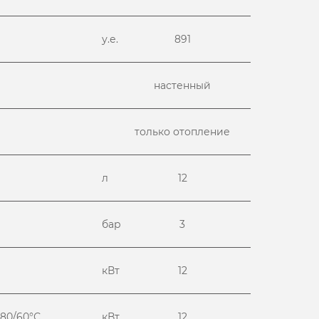
у.е.
891
настенный
только отопление
л
12
бар
3
кВт
12
 80/60°С
кВт
12