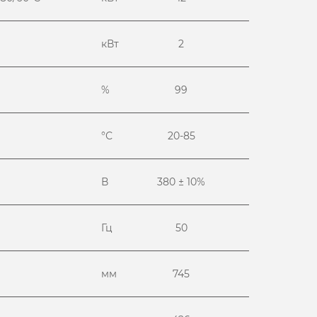
кВт
2
%
99
°С
20-85
В
380 ± 10%
Гц
50
мм
745