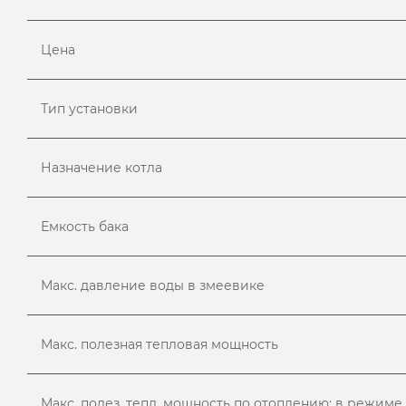
Цена
Тип установки
Назначение котла
Емкость бака
Макс. давление воды в змеевике
Макс. полезная тепловая мощность
Макс. полез. тепл. мощность по отоплению: в режиме