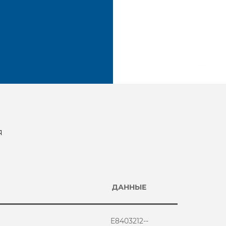
я
ДАННЫЕ
E8403212--