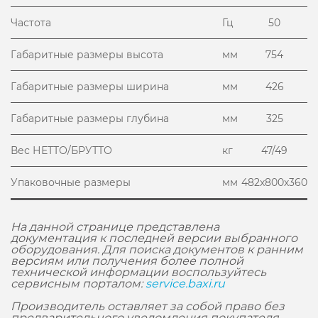
Частота
Гц
50
Габаритные размеры высота
мм
754
Габаритные размеры ширина
мм
426
Габаритные размеры глубина
мм
325
Вес НЕТТО/БРУТТО
кг
47/49
Упаковочные размеры
мм
482х800х360
На данной странице представлена
документация к последней версии выбранного
оборудования. Для поиска документов к ранним
версиям или получения более полной
технической информации воспользуйтесь
сервисным порталом:
service.baxi.ru
Производитель оставляет за собой право без
предварительного уведомления покупателя