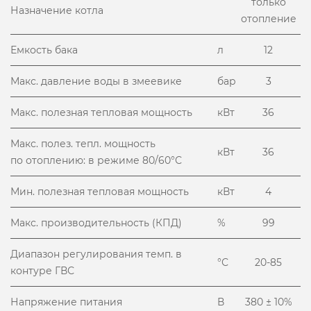
только
Назначение котла
отопление
Емкость бака
л
12
Макс. давление воды в змеевике
бар
3
Макс. полезная тепловая мощность
кВт
36
Макс. полез. тепл. мощность
кВт
36
по отоплению: в режиме 80/60°С
Мин. полезная тепловая мощность
кВт
4
Макс. производительность (КПД)
%
99
Диапазон регулирования темп. в
°С
20-85
контуре ГВС
Напряжение питания
В
380 ± 10%