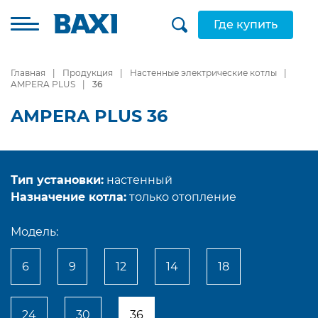
Где купить
Главная
Продукция
Настенные электрические котлы
AMPERA PLUS
36
AMPERA PLUS 36
Тип установки:
настенный
Назначение котла:
только отопление
Модель:
6
9
12
14
18
24
30
36