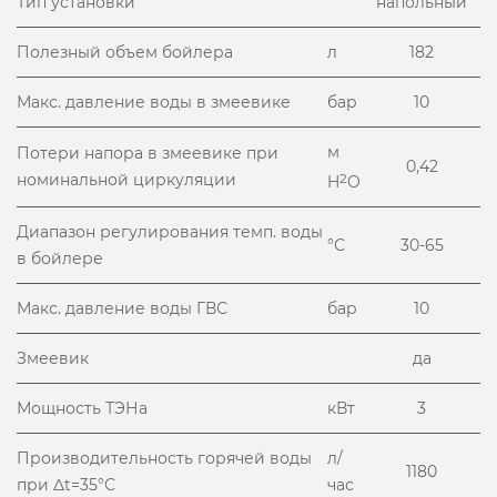
Тип установки
напольный
Полезный объем бойлера
л
182
Макс. давление воды в змеевике
бар
10
м
Потери напора в змеевике при
0,42
номинальной циркуляции
2
H
O
Диапазон регулирования темп. воды
°С
30-65
в бойлере
Макс. давление воды ГВС
бар
10
Змеевик
да
Мощность ТЭНа
кВт
3
Производительность горячей воды
л/
1180
при Δt=35°С
час