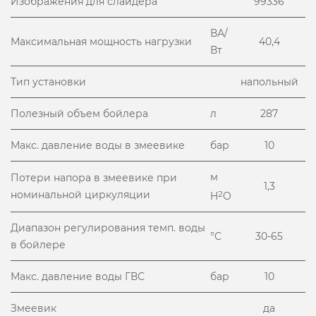
Изображения для слайдера
99336
ВА/
Максимальная мощность нагрузки
40,4
Вт
Тип установки
напольный
Полезный объем бойлера
л
287
Макс. давление воды в змеевике
бар
10
м
Потери напора в змеевике при
1,3
номинальной циркуляции
2
H
O
Диапазон регулирования темп. воды
°С
30-65
в бойлере
Макс. давление воды ГВС
бар
10
Змеевик
да