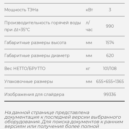
Мощность ТЭНа
кВт
3
Производительность горячей воды
л/
990
при Δt=35°С
час
Габаритные размеры высота
мм
1574
Габаритные размеры диаметр
мм
620
Вес НЕТТО/БРУТТО
кг
101/108
Упаковочные размеры
мм
655×655×1365
Изображения для слайдера
99336
На данной странице представлена
документация к последней версии выбранного
оборудования. Для поиска документов к ранним
версиям или получения более полной