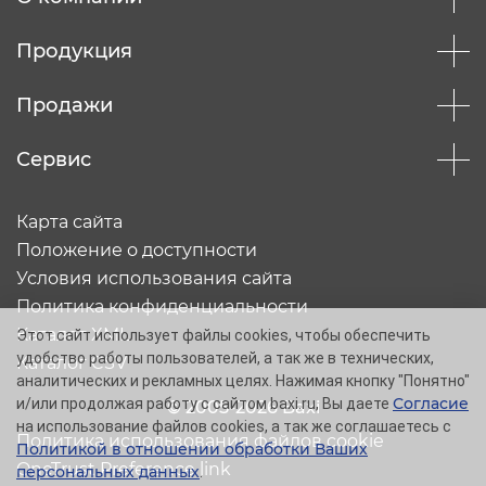
Продукция
Продажи
Сервис
Карта сайта
Положение о доступности
Условия использования сайта
Политика конфиденциальности
Каталог XML
Этот сайт использует файлы cookies, чтобы обеспечить
удобство работы пользователей, а так же в технических,
Каталог CSV
аналитических и рекламных целях. Нажимая кнопку "Понятно"
Согласие
и/или продолжая работу с сайтом baxi.ru, Вы даете
© 2005-2026 Baxi
на использование файлов cookies, а так же соглашаетесь с
Политика использования файлов cookie
Политикой в отношении обработки Ваших
OneTrust Preference link
персональных данных
.