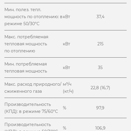
Мин. полез. тепл.
мощность по отоплению: в
кВт
37,4
режиме 50/30°С
Макс. потребляемая
тепловая мощность
кВт
215
по отоплению
Мин. потребляемая
кВт
35
тепловая мощность
Макс. расход природного/
м³/ч
22,8 (16,7)
сжиженного газа
(кг/ч)
Производительность
%
97,9
(КПД): в режиме 75/60°С
Производительность
%
106,9