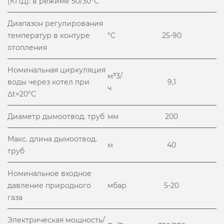
(КПД): в режиме 50/30°С
Диапазон регулирования
температур в контуре
°С
25-90
отопления
Номинальная циркуляция
м³3/
воды через котел при
9,1
ч
Δt=20°С
Диаметр дымоотвод. труб
мм
200
Макс. длина дымоотвод.
м
40
труб
Номинальное входное
давление природного
мбар
5-20
газа
Электрическая мощность/