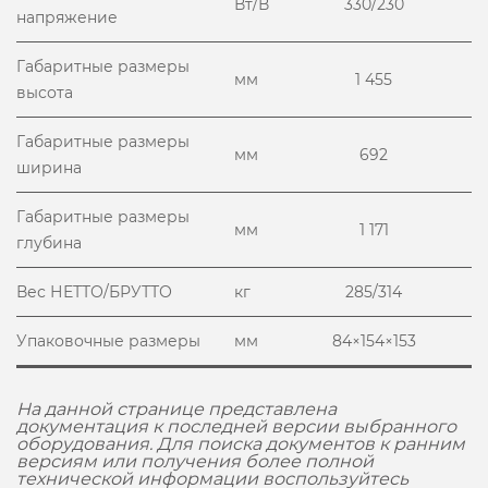
Вт/В
330/230
напряжение
Габаритные размеры
мм
1 455
высота
Габаритные размеры
мм
692
ширина
Габаритные размеры
мм
1 171
глубина
Вес НЕТТО/БРУТТО
кг
285/314
Упаковочные размеры
мм
84×154×153
На данной странице представлена
документация к последней версии выбранного
оборудования. Для поиска документов к ранним
версиям или получения более полной
технической информации воспользуйтесь