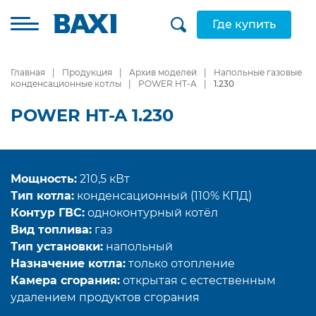
Где купить
Главная
Продукция
Архив моделей
Напольные газовые
конденсационные котлы
POWER HT-A
1.230
POWER HT-A 1.230
Мощность:
210,5 кВт
Тип котла:
конденсационный (110% КПД)
Контур ГВС:
одноконтурный котёл
Вид топлива:
газ
Тип установки:
напольный
Назначение котла:
только отопление
Камера сгорания:
открытая с естественным
удалением продуктов сгорания