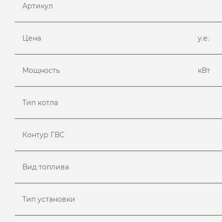
Артикул
Цена
у.е.
Мощность
кВт
Тип котла
Контур ГВС
Вид топлива
Тип установки