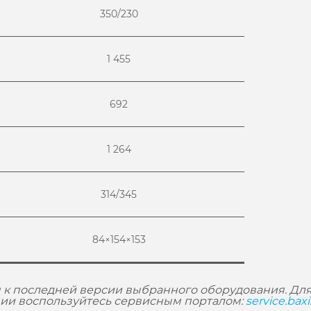
350/230
1 455
692
1 264
314/345
84×154×153
 к последней версии выбранного оборудования. Для
ии воспользуйтесь сервисным порталом:
service.baxi