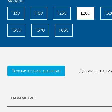
Модель:
1.130
1.180
1.230
1.280
1.3
1.500
1.570
1.650
Технические данные
Документаци
ПАРАМЕТРЫ