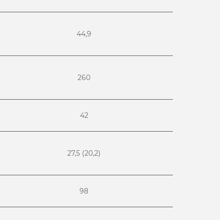
44,9
260
42
27,5 (20,2)
98