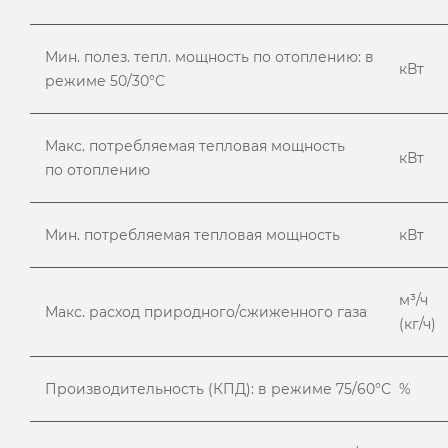
Мин. полез. тепл. мощность по отоплению: в
кВт
режиме 50/30°С
Макс. потребляемая тепловая мощность
кВт
по отоплению
Мин. потребляемая тепловая мощность
кВт
м³/ч
Макс. расход природного/сжиженного газа
(кг/ч)
Производительность (КПД): в режиме 75/60°С
%