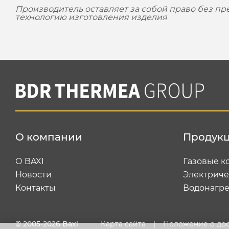
Производитель оставляет за собой право без п
технологию изготовления изделия
О компании
Продук
О BAXI
Газовые к
Новости
Электриче
Контакты
Водонагре
© 2005-2026 Baxi
Карта сайта
|
Положение о до