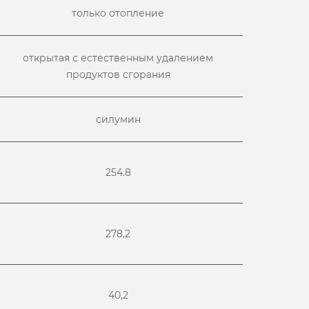
только отопление
открытая с естественным удалением
продуктов сгорания
силумин
254.8
278,2
40,2