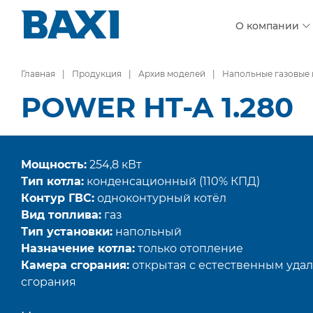
О компании
Главная
Продукция
Архив моделей
Напольные газовые
POWER HT-A 1.280
Мощность:
254,8 кВт
Тип котла:
конденсационный (110% КПД)
Контур ГВС:
одноконтурный котёл
Вид топлива:
газ
Тип установки:
напольный
Назначение котла:
только отопление
Камера сгорания:
открытая с естественным уда
сгорания