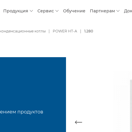
Продукция
Сервис
Обучение
Партнерам
До
 конденсационные котлы
POWER HT-A
1.280
лением продуктов