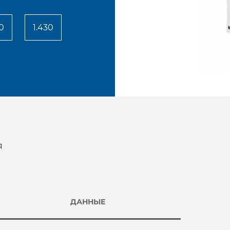
20
1.430
я
ДАННЫЕ