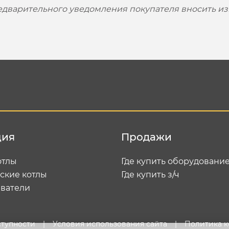
редварительного уведомления покупателя вносить и
ция
Продажи
отлы
Где купить оборудовани
ские котлы
Где купить з/ч
ватели
ступности
|
Условия использования сайта
|
Политика 