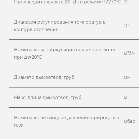
Производительность (КПД): в режиме 50/30°С
%
Диапазон регулирования температур в
°С
контуре отопления
Номинальная циркуляция воды через котел
м³3/ч
при Δt=20°С
Диаметр дымоотвод. труб
мм
Макс. длина дымоотвод. труб
м
Номинальное входное давление природного
мбар
газа