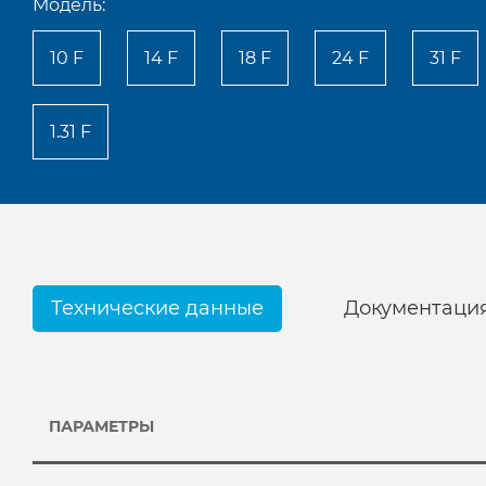
Модель:
10 F
14 F
18 F
24 F
31 F
1.31 F
Технические данные
Документаци
ПАРАМЕТРЫ