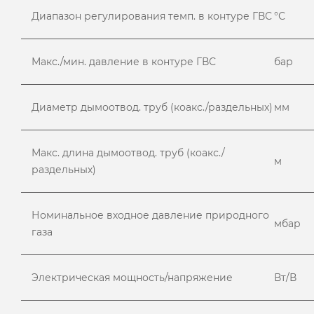
Диапазон регулирования темп. в контуре ГВС
°С
Макс./мин. давление в контуре ГВС
бар
Диаметр дымоотвод. труб (коакс./раздельных)
мм
Макс. длина дымоотвод. труб (коакс./
м
раздельных)
Номинальное входное давление природного
мбар
газа
Электрическая мощность/напряжение
Вт/В