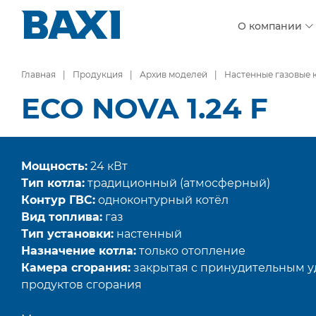
О компании
Главная
Продукция
Архив моделей
Настенные газовые 
ECO NOVA 1.24 F
Мощность:
24 кВт
Тип котла:
традиционный (атмосферный)
Контур ГВС:
одноконтурный котёл
Вид топлива:
газ
Тип установки:
настенный
Назначение котла:
только отопление
Камера сгорания:
закрытая с принудительным 
продуктов сгорания