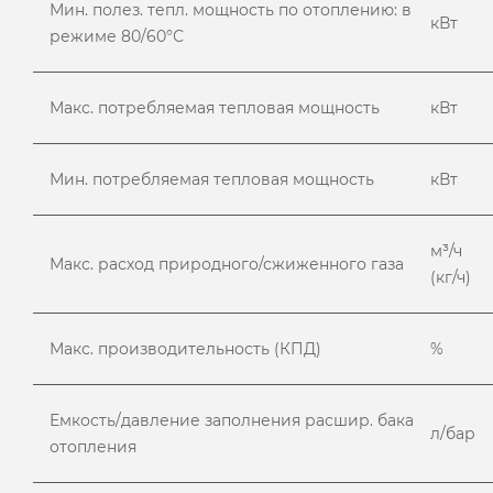
Мин. полез. тепл. мощность по отоплению: в
кВт
режиме 80/60°С
Макс. потребляемая тепловая мощность
кВт
Мин. потребляемая тепловая мощность
кВт
м³/ч
Макс. расход природного/сжиженного газа
(кг/ч)
Макс. производительность (КПД)
%
Емкость/давление заполнения расшир. бака
л/бар
отопления