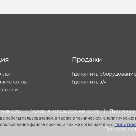
ция
Продажи
отлы
Где купить оборудовани
ские котлы
Где купить з/ч
ватели
ступности
|
Условия использования сайта
|
Политика 
о работы пользователей, а так же в технических, аналитических 
Политико
спользование файлов cookies, а так же соглашаетесь с
Политика исп