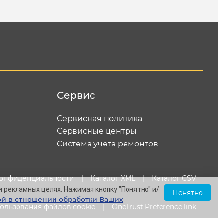
Сервис
е
Сервисная политика
Сервисные центры
Система учета ремонтов
конфиденциальности
|
Каталог XML
|
Каталог CSV
и рекламных целях. Нажимая кнопку "Понятно" и/
Понятно
й в отношении обработки Ваших
ользования файлов cookie
|
OneTrust Preference link