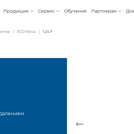
Продукция
Сервис
Обучение
Партнерам
До
котлы
ECO Nova
1.24 F
удалением