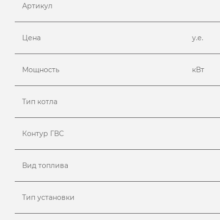
Артикул
Цена
у.е.
Мощность
кВт
Тип котла
Контур ГВС
Вид топлива
Тип установки