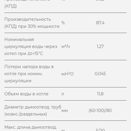
(КПД)
Производительность
%
87,4
(КПД) при 30% мощности
Номинальная
циркуляция воды через
м³/ч
1,27
котел при Δt=15°С
Потери напора воды в
котле при номин.
2
0,045
мН
О
циркуляции
Объем воды в котле
л
11,8
Диаметр дымоотвод. труб
мм
(60-100)/80
(коакс./раздельных)
Макс. длина дымоотвод.
м
5/20