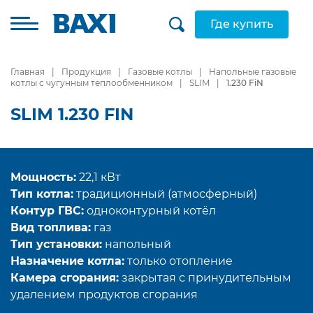
Где купить
Главная
Продукция
Газовые котлы
Напольные газовые
котлы с чугунным теплообменником
SLIM
1.230 FiN
SLIM 1.230 FIN
Мощность:
22,1 кВт
Тип котла:
традиционный (атмосферный)
Контур ГВС:
одноконтурный котёл
Вид топлива:
газ
Тип установки:
напольный
Назначение котла:
только отопление
Камера сгорания:
закрытая с принудительным
удалением продуктов сгорания