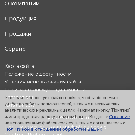
О компании
Продукция
Продажи
Сервис
Карта сайта
Положение о доступности
Условия использования сайта
Политика конфиденциальности
Каталог XML
Этот сайт использует файлы cookies, чтобы обеспечить
удобство работы пользователей, а так же в технических,
Каталог CSV
аналитических и рекламных целях. Нажимая кнопку "Понятно"
Согласие
и/или продолжая работу с сайтом baxi.ru, Вы даете
© 2005-2026 Baxi
на использование файлов cookies, а так же соглашаетесь с
Политика использования файлов cookie
Политикой в отношении обработки Ваших
OneTrust Preference link