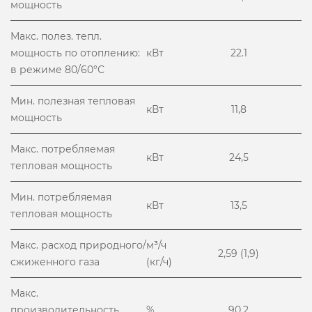
мощность
Макс. полез. тепл.
мощность по отоплению:
кВт
22.1
в режиме 80/60°С
Мин. полезная тепловая
кВт
11,8
мощность
Макс. потребляемая
кВт
24,5
тепловая мощность
Мин. потребляемая
кВт
13,5
тепловая мощность
Макс. расход природного/
м³/ч
2,59 (1,9)
сжиженного газа
(кг/ч)
Макс.
производительность
%
90,2