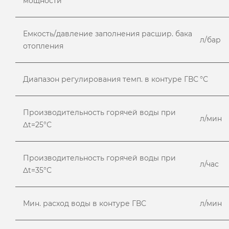
мощности
Емкость/давление заполнения расшир. бака
л/бар
отопления
Диапазон регулирования темп. в контуре ГВС
°С
Производительность горячей воды при
л/мин
Δt=25°С
Производительность горячей воды при
л/час
Δt=35°С
Мин. расход воды в контуре ГВС
л/мин