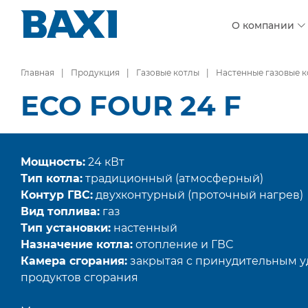
О компании
Главная
Продукция
Газовые котлы
Настенные газовые 
ECO FOUR 24 F
Мощность:
24 кВт
Тип котла:
традиционный (атмосферный)
Контур ГВС:
двухконтурный (проточный нагрев)
Вид топлива:
газ
Тип установки:
настенный
Назначение котла:
отопление и ГВС
Камера сгорания:
закрытая с принудительным 
продуктов сгорания