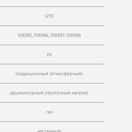
1270
109395, 109396, 109397, 109398
24
традиционный (атмосферный)
двухконтурный (проточный нагрев)
газ
настенный