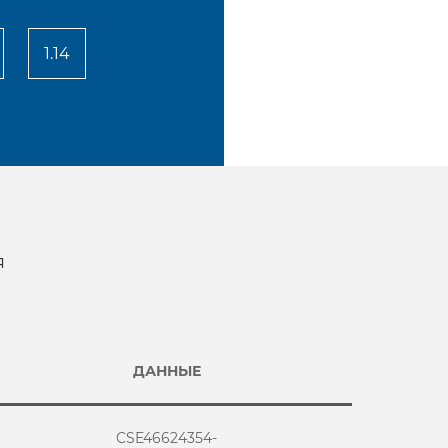
1.14
я
ДАННЫЕ
CSE46624354-