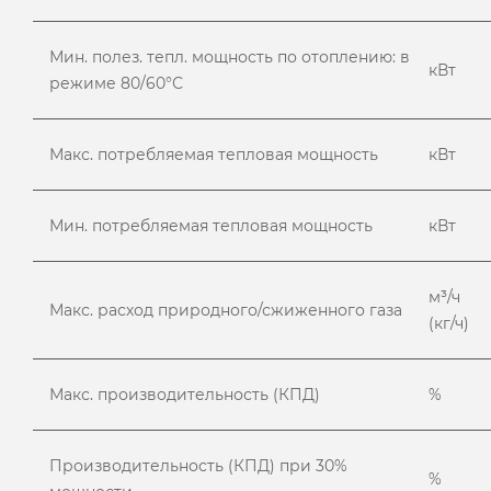
Мин. полез. тепл. мощность по отоплению: в
кВт
режиме 80/60°С
Макс. потребляемая тепловая мощность
кВт
Мин. потребляемая тепловая мощность
кВт
м³/ч
Макс. расход природного/сжиженного газа
(кг/ч)
Макс. производительность (КПД)
%
Производительность (КПД) при 30%
%