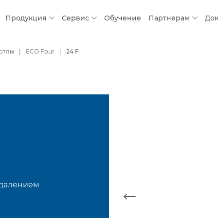
Продукция
Сервис
Обучение
Партнерам
До
котлы
ECO Four
24 F
удалением