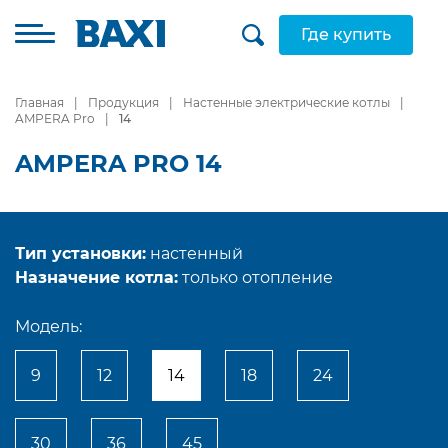
Где купить
Главная
Продукция
Настенные электрические котлы
AMPERA Pro
14
AMPERA PRO 14
Тип установки:
настенный
Назначение котла:
только отопление
Модель:
9
12
14
18
24
30
36
45