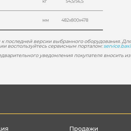
кг
54,5/56,5
мм
482x800x478
 к последней версии выбранного оборудования. Для
ии воспользуйтесь сервисным порталом:
service.baxi
редварительного уведомления покупателя вносить и
ция
Продажи