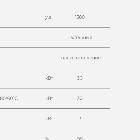
у.е.
1380
настенный
только отопление
кВт
30
 80/60°С
кВт
30
кВт
3
%
99