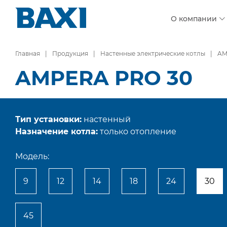
О компании
Главная
Продукция
Настенные электрические котлы
AM
AMPERA PRO 30
Тип установки:
настенный
Назначение котла:
только отопление
Модель:
9
12
14
18
24
30
45