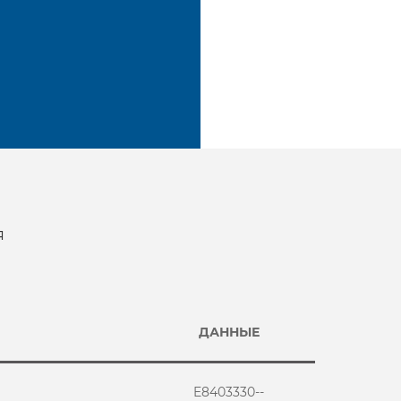
я
ДАННЫЕ
E8403330--