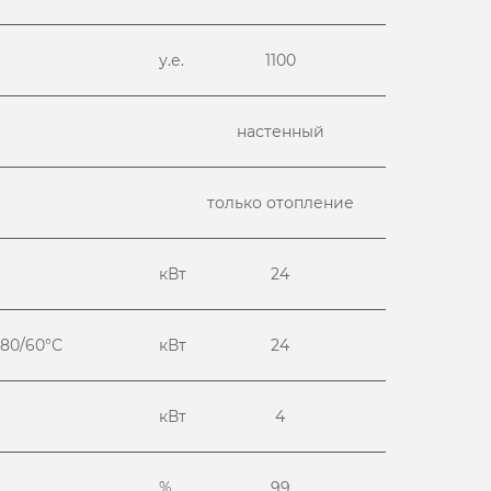
у.е.
1100
настенный
только отопление
кВт
24
 80/60°С
кВт
24
кВт
4
%
99