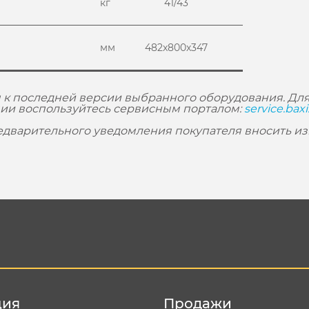
кг
41/43
мм
482x800x347
 к последней версии выбранного оборудования. Для
ии воспользуйтесь сервисным порталом:
service.baxi
редварительного уведомления покупателя вносить и
ция
Продажи