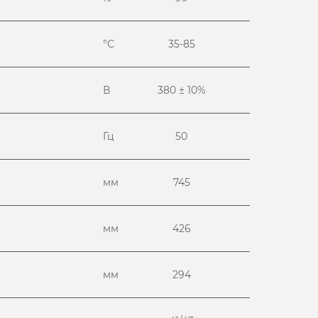
°С
35-85
В
380 ± 10%
Гц
50
мм
745
мм
426
мм
294