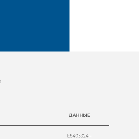
я
ДАННЫЕ
E8403324--