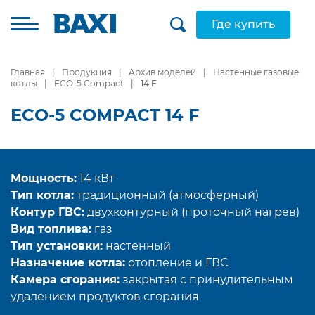
Где купить
Главная
Продукция
Архив моделей
Настенные газовые
котлы
ECO-5 Compact
14 F
ECO-5 COMPACT 14 F
Мощность:
14 кВт
Тип котла:
традиционный (атмосферный)
Контур ГВС:
двухконтурный (проточный нагрев)
Вид топлива:
газ
Тип установки:
настенный
Назначение котла:
отопление и ГВС
Камера сгорания:
закрытая с принудительным
удалением продуктов сгорания