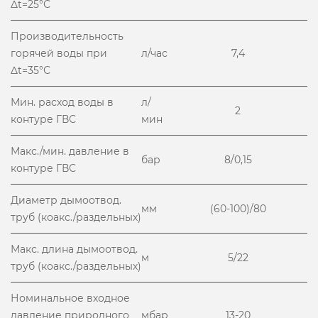
Δt=25°С
Производительность
горячей воды при
л/час
7,4
Δt=35°С
Мин. расход воды в
л/
2
контуре ГВС
мин
Макс./мин. давление в
бар
8/0,15
контуре ГВС
Диаметр дымоотвод.
мм
(60-100)/80
труб (коакс./раздельных)
Макс. длина дымоотвод.
м
5/22
труб (коакс./раздельных)
Номинальное входное
давление природного
мбар
13-20