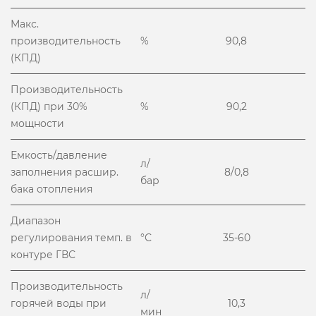
Макс.
производительность
%
90,8
(КПД)
Производительность
(КПД) при 30%
%
90,2
мощности
Емкость/давление
л/
заполнения расшир.
8/0,8
бар
бака отопления
Диапазон
регулирования темп. в
°С
35-60
контуре ГВС
Производительность
л/
горячей воды при
10,3
мин