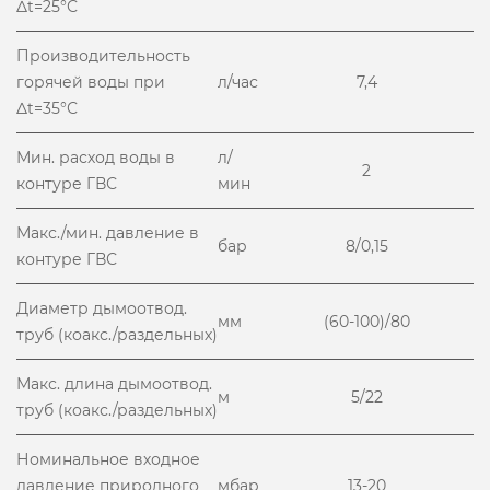
Δt=25°С
Производительность
горячей воды при
л/час
7,4
Δt=35°С
Мин. расход воды в
л/
2
контуре ГВС
мин
Макс./мин. давление в
бар
8/0,15
контуре ГВС
Диаметр дымоотвод.
мм
(60-100)/80
труб (коакс./раздельных)
Макс. длина дымоотвод.
м
5/22
труб (коакс./раздельных)
Номинальное входное
давление природного
мбар
13-20