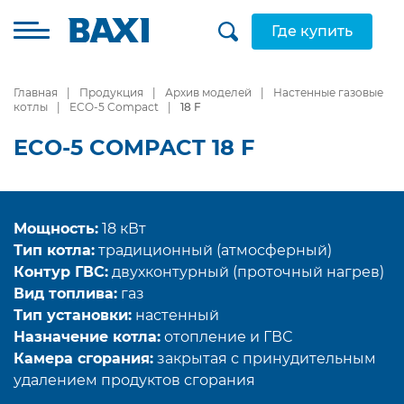
Где купить
Главная
Продукция
Архив моделей
Настенные газовые
котлы
ECO-5 Compact
18 F
ECO-5 COMPACT 18 F
Мощность:
18 кВт
Тип котла:
традиционный (атмосферный)
Контур ГВС:
двухконтурный (проточный нагрев)
Вид топлива:
газ
Тип установки:
настенный
Назначение котла:
отопление и ГВС
Камера сгорания:
закрытая с принудительным
удалением продуктов сгорания