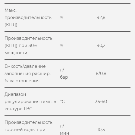
Макс.
производительность
%
92,8
(КПД)
Производительность
(КПД) при 30%
%
90,2
мощности
Емкость/давление
л/
заполнения расшир.
8/0,8
бар
бака отопления
Диапазон
регулирования темп. в
°С
35-60
контуре ГВС
Производительность
л/
горячей воды при
10,3
мин