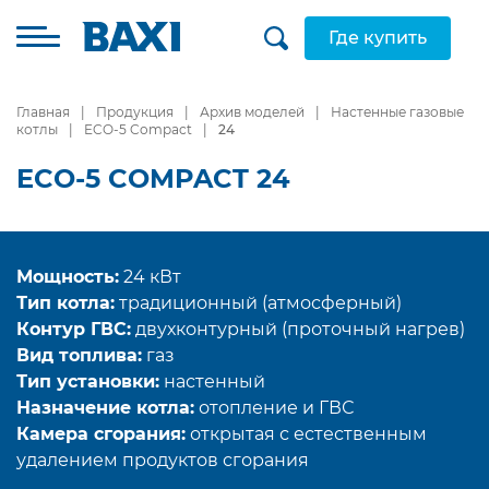
Где купить
Главная
Продукция
Архив моделей
Настенные газовые
котлы
ECO-5 Compact
24
ECO-5 COMPACT 24
Мощность:
24 кВт
Тип котла:
традиционный (атмосферный)
Контур ГВС:
двухконтурный (проточный нагрев)
Вид топлива:
газ
Тип установки:
настенный
Назначение котла:
отопление и ГВС
Камера сгорания:
открытая с естественным
удалением продуктов сгорания