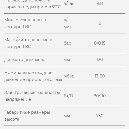
Производительность
л/час
9,8
горячей воды при Δt=35°С
Мин. расход воды в
л/
2
контуре ГВС
мин
Макс./мин. давление в
бар
8/0,15
контуре ГВС
Диаметр дымохода
мм
120
Номинальное входное
мбар
13-20
давление природного газа
Электрическая мощность/
Вт/В
80/110
напряжение
Габаритные размеры
мм
730
высота