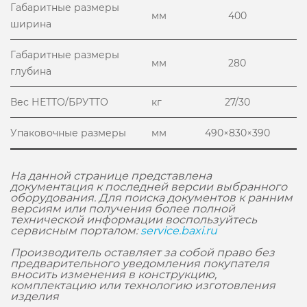
Габаритные размеры
мм
400
ширина
Габаритные размеры
мм
280
глубина
Вес НЕТТО/БРУТТО
кг
27/30
Упаковочные размеры
мм
490×830×390
На данной странице представлена
документация к последней версии выбранного
оборудования. Для поиска документов к ранним
версиям или получения более полной
технической информации воспользуйтесь
сервисным порталом:
service.baxi.ru
Производитель оставляет за собой право без
предварительного уведомления покупателя
вносить изменения в конструкцию,
комплектацию или технологию изготовления
изделия