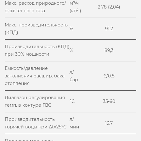
Макс. расход природного/
м³/ч
2,78 (2,04)
сжиженного газа
(кг/ч)
Макс. производительность
%
91,2
(КПД)
Производительность (КПД)
%
89,3
при 30% мощности
Емкость/давление
л/
заполнения расшир. бака
6/0,8
бар
отопления
Диапазон регулирования
°С
35-60
темп. в контуре ГВС
Производительность
л/
13,7
горячей воды при Δt=25°С
мин