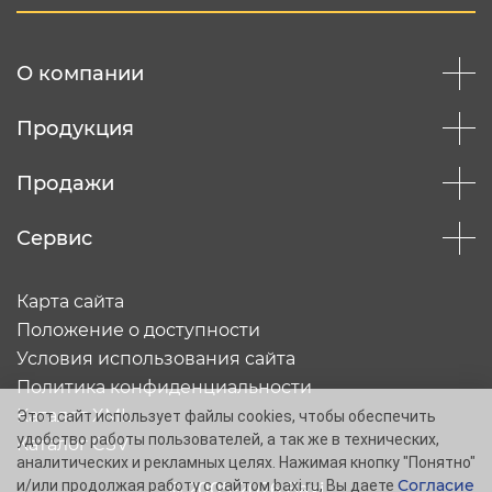
Отправить
О компании
Продукция
Продажи
Сервис
Карта сайта
Положение о доступности
Условия использования сайта
Политика конфиденциальности
Каталог XML
Этот сайт использует файлы cookies, чтобы обеспечить
удобство работы пользователей, а так же в технических,
Каталог CSV
аналитических и рекламных целях. Нажимая кнопку "Понятно"
Согласие
и/или продолжая работу с сайтом baxi.ru, Вы даете
© 2005-2026 Baxi