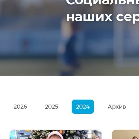
наших сер
ь
2026
февраль
2025
март
2024
апрель
Архив