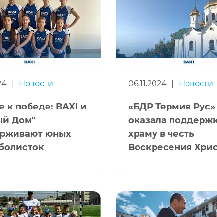
24
|
Новости
06.11.2024
|
Новости
 к победе: BAXI и
«БДР Термия Рус»
ый Дом"
оказала поддерж
рживают юных
храму в честь
болисток
Воскресения Хри