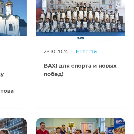
28.10.2024
|
Новости
BAXI для спорта и новых
ку
побед!
стова