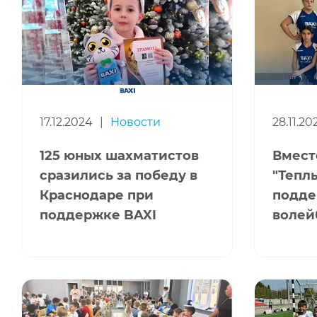
17.12.2024
|
Новости
28.11.20
125 юных шахматистов
Вместе
сразились за победу в
"Тепл
Краснодаре при
подде
поддержке BAXI
волей