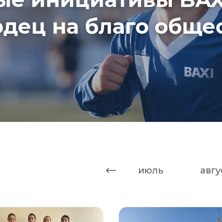
дец на благо обще
май
июнь
июль
авгу