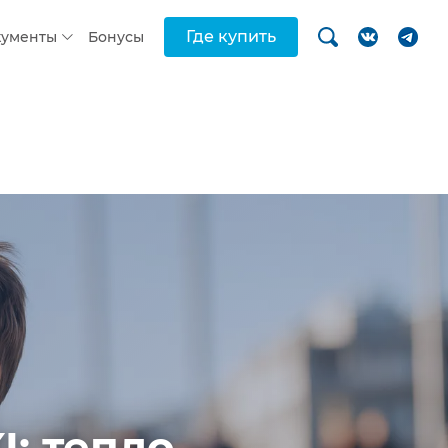
Где купить
кументы
Бонусы
: тепло