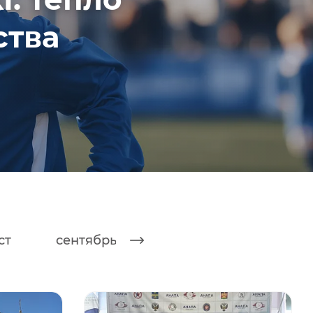
ства
ст
сентябрь
октябрь
ноябрь