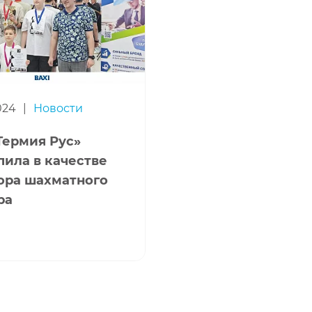
024
|
Новости
Термия Рус»
пила в качестве
ора шахматного
ра