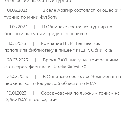
юношеский шахматный турнир
01.06.2023
|
В селе Арзгир состоялся юношеский
турнир по мини-футболу
19.05.2023
|
В Обнинске состоялся турнир по
быстрым шахматам среди школьников
11.05.2023
|
Компания BDR Thermea Rus
пополнила библиотеку в лицее "ФТШ" г. Обнинска
28.03.2023
|
Бренд BAXI выступил генеральным
спонсором фестиваля KareliaSkifest 7.0.
24.03.2023
|
В Обнинске состоялcя Чемпионат на
первенство по Калужской области по MMA
10.01.2023
|
Соревнования по лыжным гонкам на
Кубок BAXI в Кольчугино