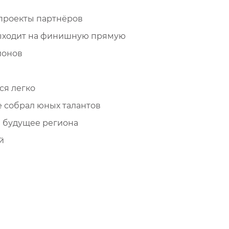
проекты партнёров
выходит на финишную прямую
ионов
ся легко
 собрал юных талантов
 будущее региона
й