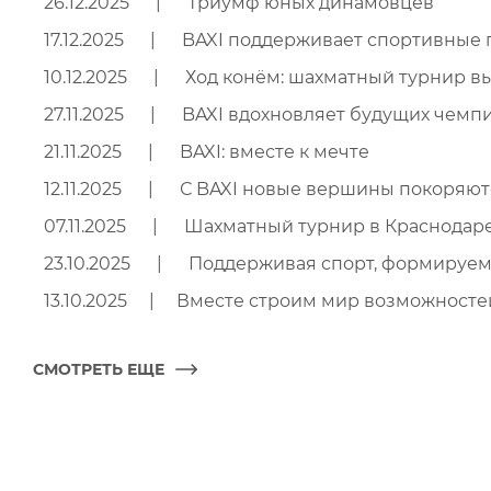
26.12.2025
|
Триумф юных динамовцев
17.12.2025
|
BAXI поддерживает спортивные 
10.12.2025
|
Ход конём: шахматный турнир 
27.11.2025
|
BAXI вдохновляет будущих чемп
21.11.2025
|
BAXI: вместе к мечте
12.11.2025
|
С BAXI новые вершины покоряют
07.11.2025
|
Шахматный турнир в Краснодаре
23.10.2025
|
Поддерживая спорт, формируем
13.10.2025
|
Вместе строим мир возможносте
СМОТРЕТЬ ЕЩЕ