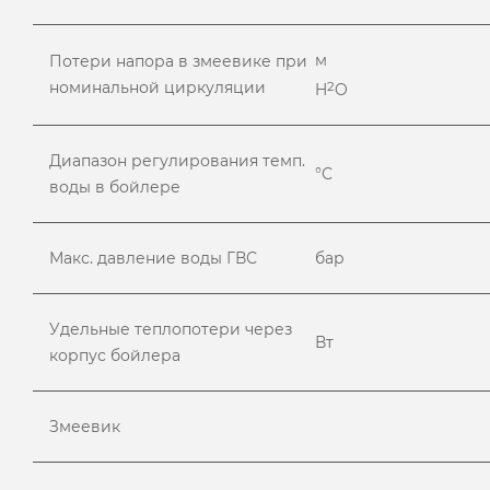
м
Потери напора в змеевике при
номинальной циркуляции
2
H
O
Диапазон регулирования темп.
°С
воды в бойлере
Макс. давление воды ГВС
бар
Удельные теплопотери через
Вт
корпус бойлера
Змеевик