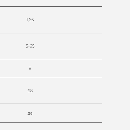
1,66
5-65
8
68
да