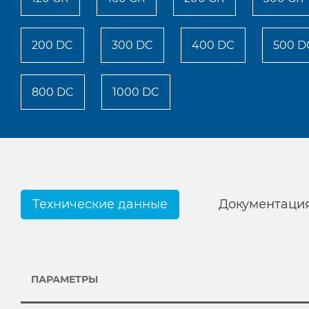
200 DC
300 DC
400 DC
500 D
800 DC
1000 DC
Технические данные
Документаци
ПАРАМЕТРЫ