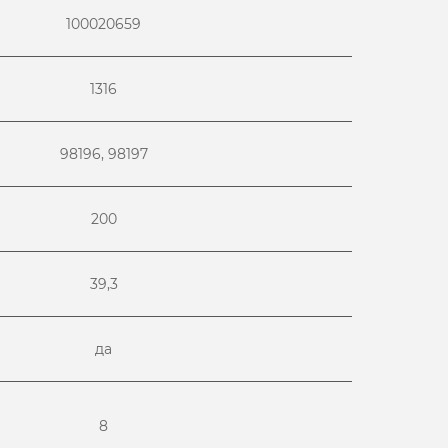
100020659
1316
98196, 98197
200
39,3
да
8