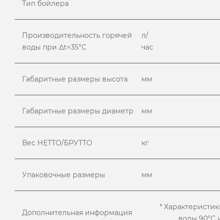
Тип бойлера
Производительность горячей
л/
воды при Δt=35°С
час
Габаритные размеры высота
мм
Габаритные размеры диаметр
мм
Вес НЕТТО/БРУТТО
кг
Упаковочные размеры
мм
* Характеристи
Дополнительная информация
воды 90°С и