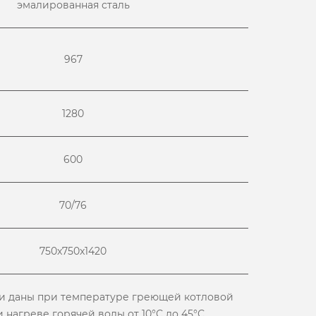
эмалированная сталь
967
1280
600
70/76
750x750x1420
ки даны при температуре греющей котловой
 нагреве горячей воды от 10°С до 45°С.