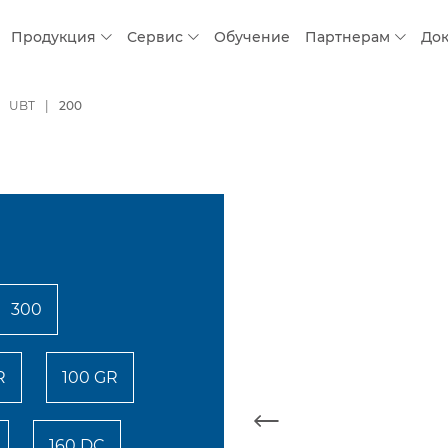
Продукция
Сервис
Обучение
Партнерам
До
UBT
200
300
R
100 GR
160 DC