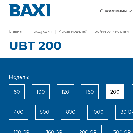
О компании
Главная
Продукция
Архив моделей
Бойлеры к котлам
UBT 200
Модель:
80
100
120
160
200
400
500
800
1000
80 G
120 GR
160 GR
200 GR
300 GR