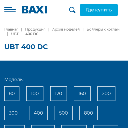
Где купить
Главная
Продукция
Архив моделей
Бойлеры к котлам
UBT
400 DC
UBT 400 DC
Модель:
80
100
120
160
200
300
400
500
800