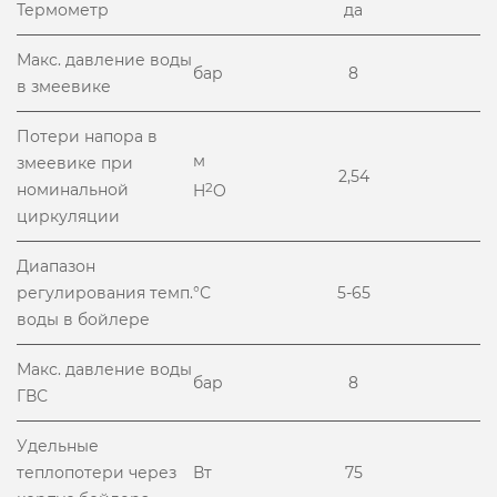
Термометр
да
Макс. давление воды
бар
8
в змеевике
Потери напора в
м
змеевике при
2,54
номинальной
2
H
O
циркуляции
Диапазон
регулирования темп.
°С
5-65
воды в бойлере
Макс. давление воды
бар
8
ГВС
Удельные
теплопотери через
Вт
75