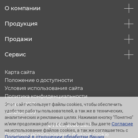
О компании
Продукция
Продажи
Сервис
Карта сайта
Положение о доступности
Условия использования сайта
Политика конфиденциальности
Каталог XML
Этот сайт использует файлы cookies, чтобы обеспечить
удобство работы пользователей, а так же в технических,
Каталог CSV
аналитических и рекламных целях. Нажимая кнопку "Понятно"
Согласие
и/или продолжая работу с сайтом baxi.ru, Вы даете
© 2005-2026 Baxi
на использование файлов cookies, а так же соглашаетесь с
Политика использования файлов cookie
Политикой в отношении обработки Ваших