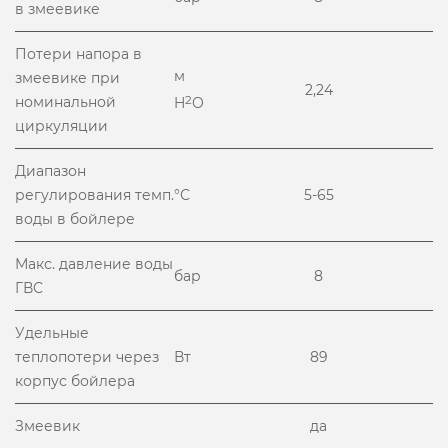
в змеевике
Потери напора в
м
змеевике при
2,24
номинальной
2
H
O
циркуляции
Диапазон
регулирования темп.
°С
5-65
воды в бойлере
Макс. давление воды
бар
8
ГВС
Удельные
теплопотери через
Вт
89
корпус бойлера
Змеевик
да