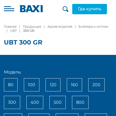
Где купить
Главная
Продукция
Архив моделей
Бойлеры к котлам
UBT
300 GR
UBT 300 GR
Модель:
80
100
120
160
200
300
400
500
800