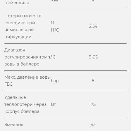
в змеевике
Потери напора в
м
змеевике при
2,54
номинальной
2
H
O
циркуляции
Диапазон
регулирования темп.
°С
5-65
воды в бойлере
Макс. давление воды
бар
8
ГВС
Удельные
теплопотери через
Вт
75
корпус бойлера
Змеевик
да