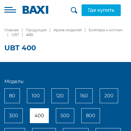
Где купить
Главная
Продукция
Архив моделей
Бойлеры к котлам
UBT
400
UBT 400
Модель:
80
100
120
160
200
300
400
500
800