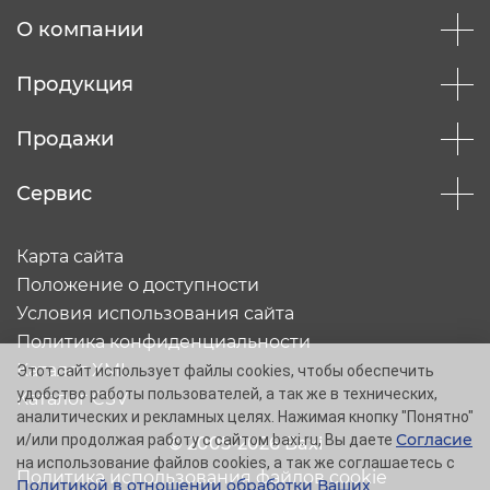
О компании
Продукция
Продажи
Сервис
Карта сайта
Положение о доступности
Условия использования сайта
Политика конфиденциальности
Каталог XML
Этот сайт использует файлы cookies, чтобы обеспечить
удобство работы пользователей, а так же в технических,
Каталог CSV
аналитических и рекламных целях. Нажимая кнопку "Понятно"
Согласие
и/или продолжая работу с сайтом baxi.ru, Вы даете
© 2005-2026 Baxi
на использование файлов cookies, а так же соглашаетесь с
Политика использования файлов cookie
Политикой в отношении обработки Ваших