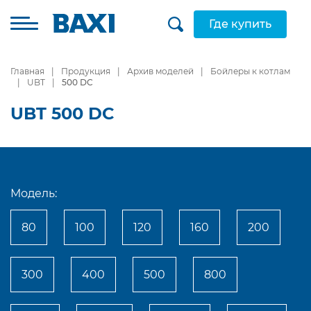
Где купить
Главная
Продукция
Архив моделей
Бойлеры к котлам
UBT
500 DC
UBT 500 DC
Модель:
80
100
120
160
200
300
400
500
800