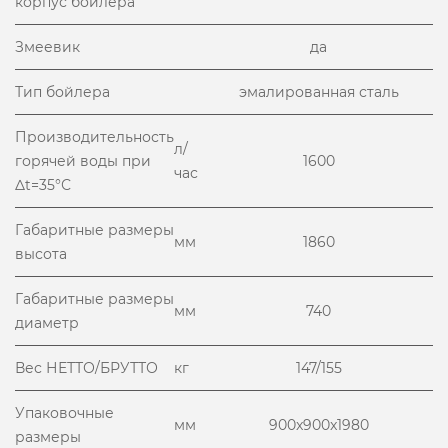
корпус бойлера
Змеевик
да
Тип бойлера
эмалированная сталь
Производительность
л/
горячей воды при
1600
час
Δt=35°С
Габаритные размеры
мм
1860
высота
Габаритные размеры
мм
740
диаметр
Вес НЕТТО/БРУТТО
кг
147/155
Упаковочные
мм
900x900x1980
размеры