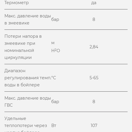
Термометр
да
Макс. давление воды
бар
8
в змеевике
Потери напора в
м
змеевике при
2,84
номинальной
2
H
O
циркуляции
Диапазон
регулирования темп.
°С
5-65
воды в бойлере
Макс. давление воды
бар
8
ГВС
Удельные
теплопотери через
Вт
107