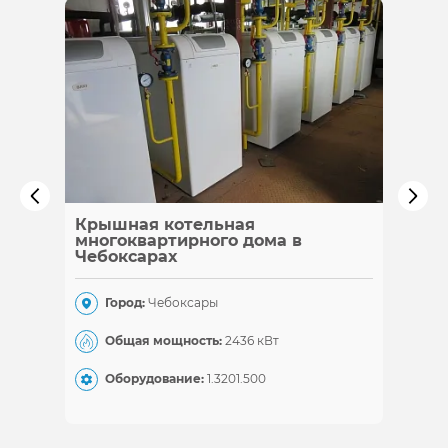
Крышная котельная
Каска
многоквартирного дома в
Чебоксарах
Гор
Город:
Чебоксары
Общ
Общая мощность:
2436 кВт
Обо
Оборудование:
1.320
1.500