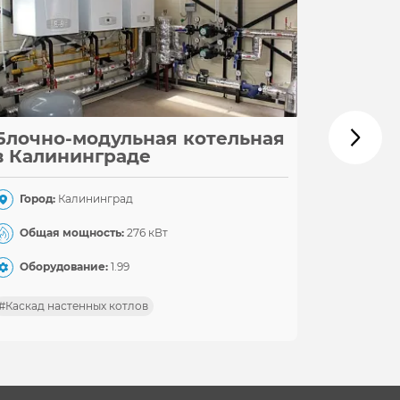
Блочно-модульная котельная
Крышн
в Калининграде
новое
Город:
Калининград
Город:
Общая мощность:
276 кВт
Общая
Оборудование:
1.99
Обору
#Каскад настенных котлов