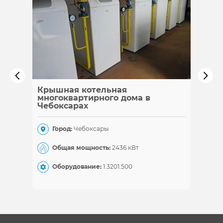
Крышная котельная
Каска
многоквартирного дома в
Чебоксарах
Гор
Город:
Чебоксары
Общ
Общая мощность:
2436 кВт
Обо
Оборудование:
1.320
1.500