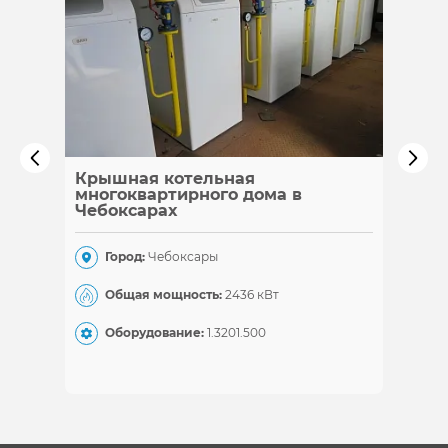
Крышная котельная
Каска
многоквартирного дома в
Чебоксарах
Гор
Город:
Чебоксары
Общ
Общая мощность:
2436 кВт
Обо
Оборудование:
1.320
1.500