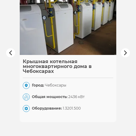
Крышная котельная
Каска
многоквартирного дома в
Чебоксарах
Гор
Город:
Чебоксары
Общ
Общая мощность:
2436 кВт
Обо
Оборудование:
1.320
1.500